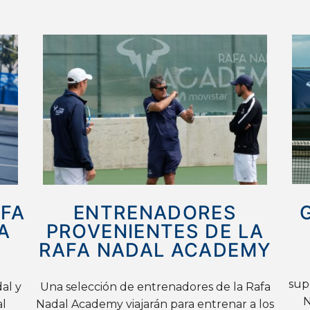
AFA
ENTRENADORES
A
PROVENIENTES DE LA
RAFA NADAL ACADEMY
sup
al y
Una selección de entrenadores de la Rafa
N
al
Nadal Academy viajarán para entrenar a los