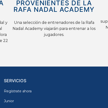
A
PROVENIENTES DE LA
RAFA NADAL ACADEMY
sup
al y
Una selección de entrenadores de la Rafa
N
al
Nadal Academy viajarán para entrenar a los
dora
jugadores.
e 22
SERVICIOS
Regístrate ahora
Junior